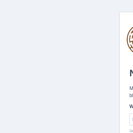
M
b
W
Ge